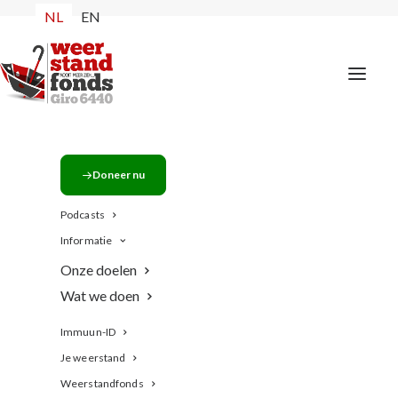
NL
EN
Quodari_weerstandfonds
Doneer nu
Home
Het Weerstandfonds
Quodari_weerstandfonds
Podcasts
Informatie
Onze doelen
Wat we doen
Immuun-ID
Je weerstand
Weerstandfonds