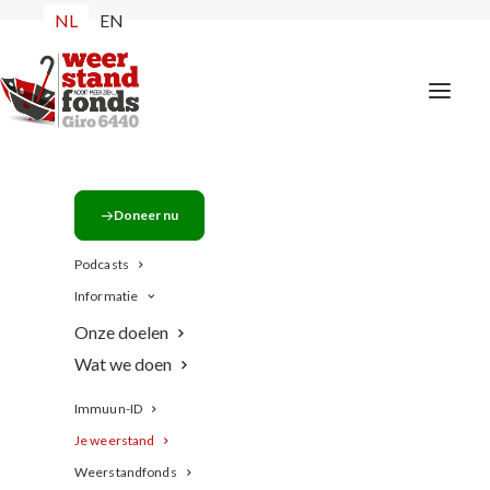
NL
EN
Doneer nu
Podcasts
Informatie
Onze doelen
Wat we doen
Immuun-ID
Je weerstand
Weerstandfonds