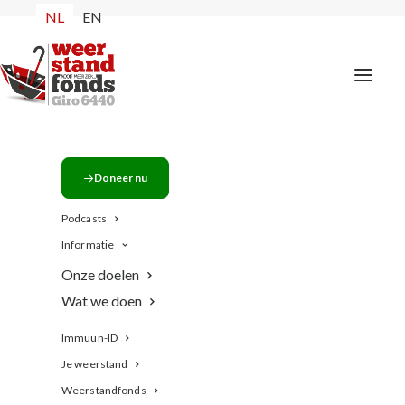
NL
EN
weerstandfonds goalie
Doneer nu
Home
Het Weerstandfonds
weerstandfonds goalie
Podcasts
Informatie
Onze doelen
Wat we doen
Immuun-ID
Je weerstand
Weerstandfonds