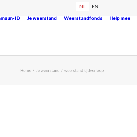
NL
EN
mmuun-ID
Je weerstand
Weerstandfonds
Help mee
Home
Je weerstand
weerstand tijdverloop