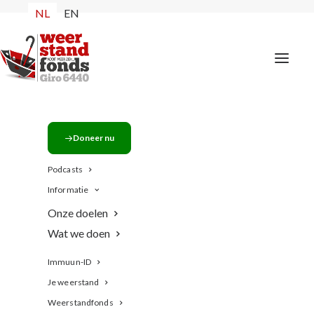
NL
EN
IMG_6345
Doneer nu
Home
Geen onderdeel van een categorie
Podcasts
de BollenBoffen Bokaal
IMG_6345
Informatie
Onze doelen
Wat we doen
Immuun-ID
Je weerstand
Weerstandfonds